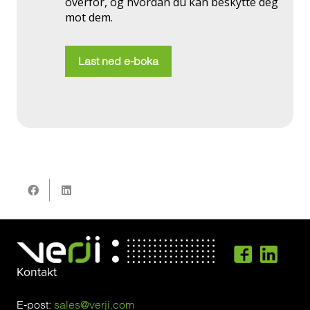
overfor, og hvordan du kan beskytte deg
mot dem.
Last ned e-boka
Kontakt
E-post:
sales@verji.com