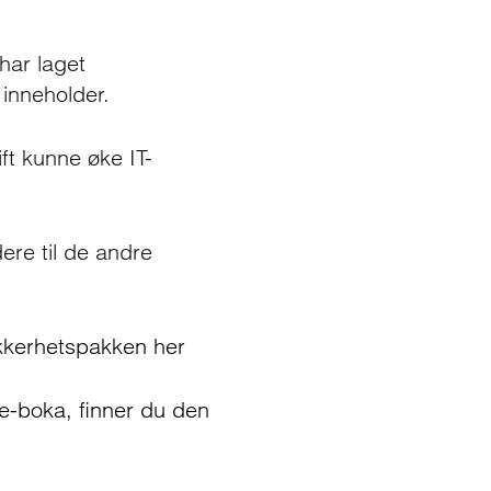
 har laget
 inneholder.
ift kunne øke IT-
ere til de andre
sikkerhetspakken her
e-boka, finner du den