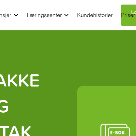
Lo
nsjer
Læringssenter
Kundehistorier
Priser
AKKE
G
LTAK