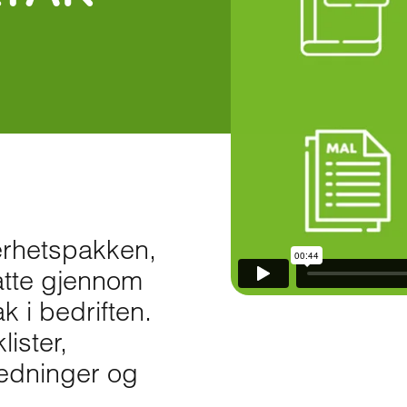
erhetspakken,
atte gjennom
k i bedriften.
ister,
ledninger og