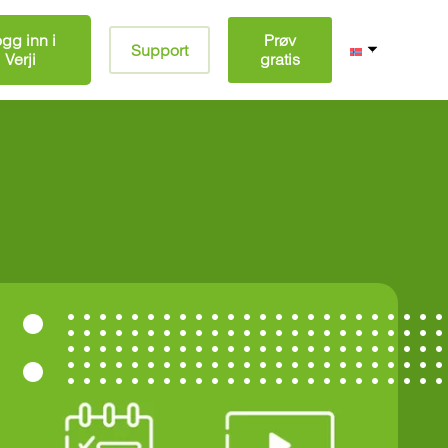
gg inn i
Prøv
Support
Verji
gratis