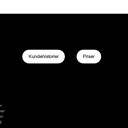
Kundehistorier
Priser
er
ner
on
ji