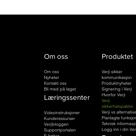
Om oss
Produktet
Om oss
Verji sikker
Nyheter
kommunikasjon
Kontakt oss
Produktnyheter
Bli med på laget
Signering i Verji
Læringssenter
Hvorfor Verji
Verji
sikkerhetspakke
Verji vs alternativ
Videoinstruksjoner
Planlagte funksjo
Kunderessurser
Teknisk informasj
Verjibloggen
Logg inn i din Ver
Supportportalen
E-bøker