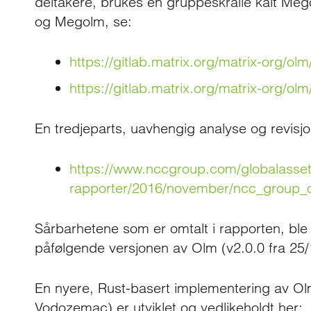
deltakere, brukes en gruppeskralle kalt Me
og Megolm, se:
https://gitlab.matrix.org/matrix-org/o
https://gitlab.matrix.org/matrix-org/
En tredjeparts, uavhengig analyse og revisjo
https://www.nccgroup.com/globalassets
rapporter/2016/november/ncc_group_
Sårbarhetene som er omtalt i rapporten, ble 
påfølgende versjonen av Olm (v2.0.0 fra 25/
En nyere, Rust-basert implementering av Ol
Vodozemac) er utviklet og vedlikeholdt her: