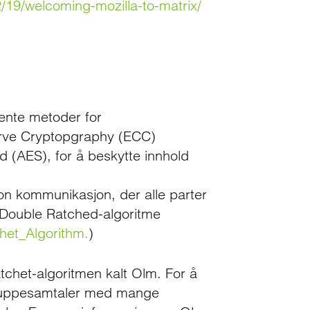
2/19/welcoming-mozilla-to-matrix/
ente metoder for
Curve Cryptopgraphy (ECC)
(AES), for å beskytte innhold
kron kommunikasjon, der alle parter
n Double Ratched-algoritme
chet_Algorithm.
)
tchet-algoritmen kalt Olm. For å
gruppesamtaler med mange