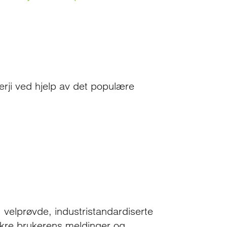
Verji ved hjelp av det populære
 velprøvde, industristandardiserte
sikre brukerens meldinger og