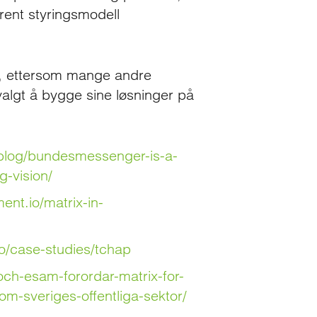
rent styringsmodell
ap, ettersom mange andre
valgt å bygge sine løsninger på
o/blog/bundesmessenger-is-a-
-vision/
ment.io/matrix-in-
io/case-studies/tchap
och-esam-forordar-matrix-for-
m-sveriges-offentliga-sektor/