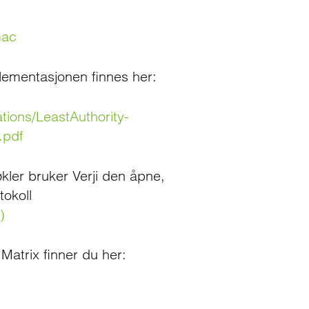
mac
lementasjonen finnes her:
ations/LeastAuthority-
.pdf
kler bruker Verji den åpne,
okoll
)
Matrix finner du her: