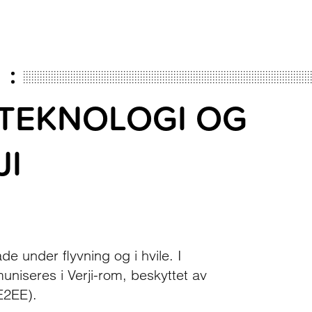
 TEKNOLOGI OG
JI
åde under flyvning og i hvile. I
muniseres i Verji-rom, beskyttet av
E2EE).