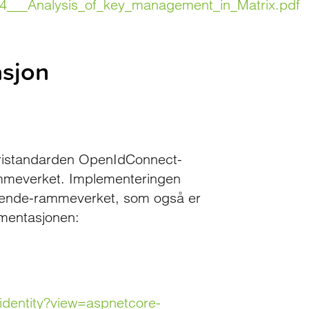
94___Analysis_of_key_management_in_Matrix.pdf
asjon
stristandarden OpenIdConnect-
ammeverket. Implementeringen
uende-rammeverket, som også er
kumentasjonen:
/identity?view=aspnetcore-