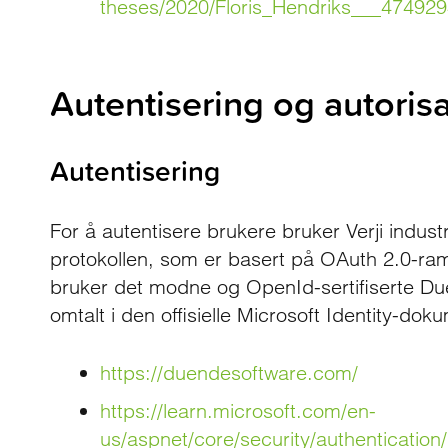
theses/2020/Floris_Hendriks___47492
Autentisering og autoris
Autentisering
For å autentisere brukere bruker Verji indu
protokollen, som er basert på OAuth 2.0-r
bruker det modne og OpenId-sertifiserte D
omtalt i den offisielle Microsoft Identity-do
https://duendesoftware.com/
https://learn.microsoft.com/en-
us/aspnet/core/security/authentication