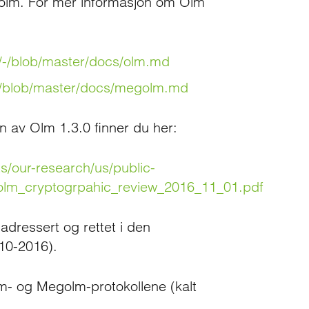
golm. For mer informasjon om Olm
lm/-/blob/master/docs/olm.md
olm/blob/master/docs/megolm.md
n av Olm 1.3.0 finner du her:
/our-research/us/public-
olm_cryptogrpahic_review_2016_11_01.pdf
adressert og rettet i den
10-2016).
m- og Megolm-protokollene (kalt