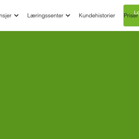
Lo
nsjer
Læringssenter
Kundehistorier
Priser