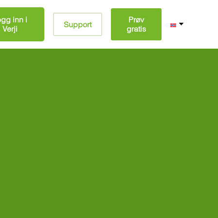
gg inn i
Prøv
Support
Verji
gratis