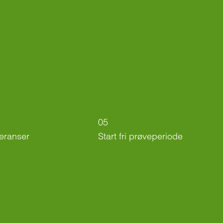
05
feranser
Start fri prøveperiode