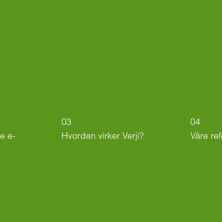
03
04
e e-
Hvordan virker Verji?
Våre re