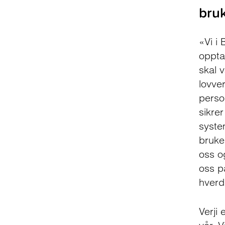
bruk
«Vi i
oppta
skal 
lovve
perso
sikrer
syste
bruke
oss o
oss p
hverd
Verji 