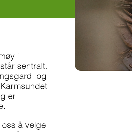
møy i
tår sentralt.
ongsgard, og
er Karmsundet
g er
e.
 oss å velge