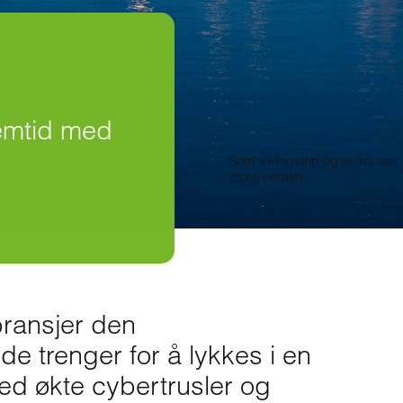
remtid med
Som vikingskip og seilskuter d
store verden!
 bransjer den
 trenger for å lykkes i en
ed økte cybertrusler og