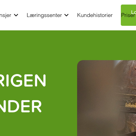
Lo
nsjer
Læringssenter
Kundehistorier
Priser
KRIGEN
NDER