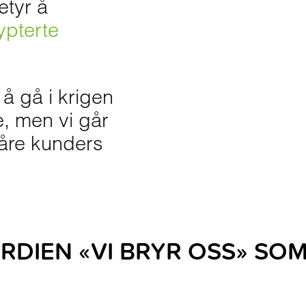
etyr å
ypterte
 å gå i krigen
, men vi går
våre kunders
VERDIEN «VI BRYR OSS» SO