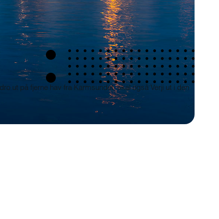
ro ut på fjerne hav fra Karmsundet, skal også Verji ut i den