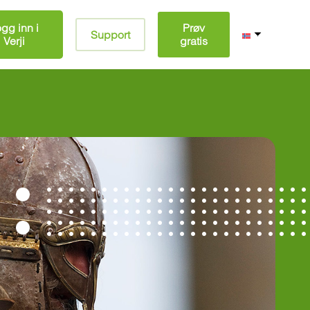
gg inn i
Prøv
Support
Verji
gratis