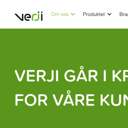
Om oss
Produktet
Bra
VERJI GÅR I 
FOR VÅRE KU