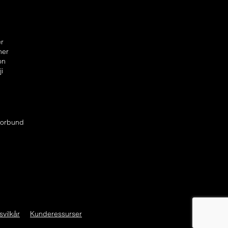
er
ner
on
ji
forbund
svilkår
Kunderessurser