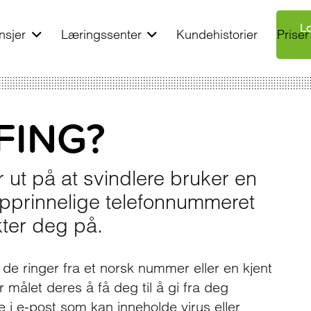
Lo
nsjer
Læringssenter
Kundehistorier
Priser
FING?
 ut på at svindlere bruker en
pprinnelige telefonnummeret
kter deg på.
at de ringer fra et norsk nummer eller en kjent
r målet deres å få deg til å gi fra deg
e i e-post som kan inneholde virus eller