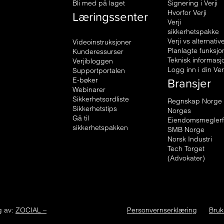
Bli med på laget
Signering i Verji
Læringssenter
Hvorfor Verji
Verji
sikkerhetspakke
Verji vs alternativ
Videoinstruksjoner
Planlagte funksjo
Kunderessurser
Teknisk informasj
Verjibloggen
Logg inn i din Ver
Supportportalen
Bransjer
E-bøker
Webinarer
Sikkerhetsordliste
Regnskap Norge
Sikkerhetstips
Norges
Gå til
Eiendomsmegler
sikkerhetspakken
SMB Norge
Norsk Industri
Tech Torget
(Advokater)
g av:
ZOCIAL –
Personvernserklæring
Bruk