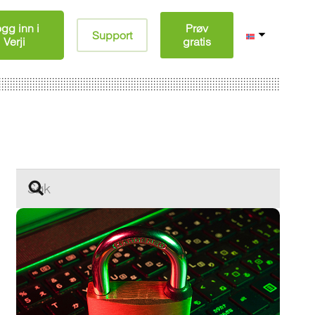
gg inn i
Prøv
Support
Verji
gratis