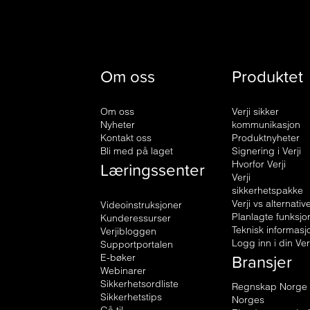
Om oss
Produktet
Om oss
Verji sikker
Nyheter
kommunikasjon
Kontakt oss
Produktnyheter
Bli med på laget
Signering i Verji
Læringssenter
Hvorfor Verji
Verji
sikkerhetspakke
Verji vs alternativ
Videoinstruksjoner
Planlagte funksjo
Kunderessurser
Teknisk informasj
Verjibloggen
Logg inn i din Ver
Supportportalen
Bransjer
E-bøker
Webinarer
Sikkerhetsordliste
Regnskap Norge
Sikkerhetstips
Norges