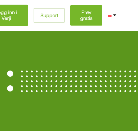
gg inn i
Prøv
Support
Verji
gratis