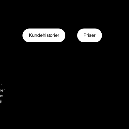
Kundehistorier
Priser
er
ner
on
ji