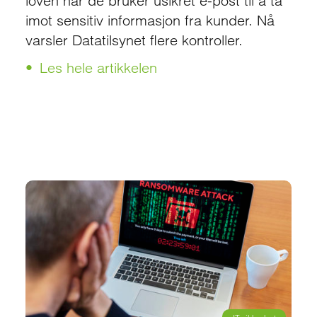
loven når de bruker usikret e-post til å ta
imot sensitiv informasjon fra kunder. Nå
varsler Datatilsynet flere kontroller.
Les hele artikkelen