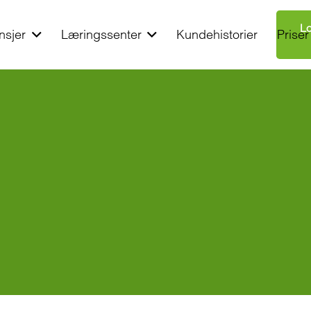
Lo
nsjer
Læringssenter
Kundehistorier
Priser